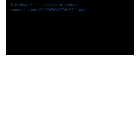
Download File: https://simiarex.com/wp-
content/uploads/2020/05/GOPR6067_1.mp4