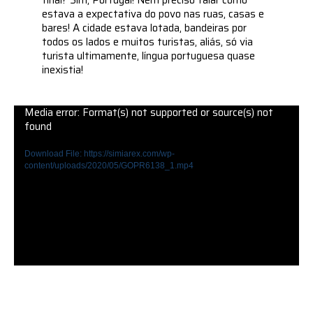
final? Sim, Portugal! Nem preciso falar como
estava a expectativa do povo nas ruas, casas e
bares! A cidade estava lotada, bandeiras por
todos os lados e muitos turistas, aliás, só via
turista ultimamente, língua portuguesa quase
inexistia!
Media error: Format(s) not supported or source(s) not
found
Download File: https://simiarex.com/wp-
content/uploads/2020/05/GOPR6138_1.mp4