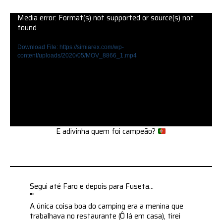
Media error: Format(s) not supported or source(s) not
found
Download File: https://simiarex.com/wp-
content/uploads/2020/05/MOV_8866_1.mp4
E adivinha quem foi campeão?
Segui até Faro e depois para Fuseta...
""
A única coisa boa do camping era a menina que
trabalhava no restaurante (Ô lá em casa), tirei