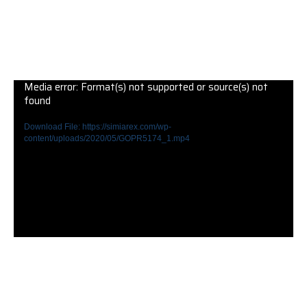
Media error: Format(s) not supported or source(s) not
found
Download File: https://simiarex.com/wp-
content/uploads/2020/05/GOPR5174_1.mp4