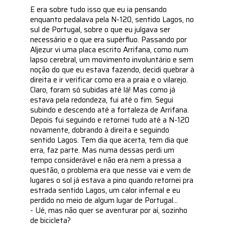
E era sobre tudo isso que eu ia pensando
enquanto pedalava pela N-120, sentido Lagos, no
sul de Portugal, sobre o que eu julgava ser
necessário e o que era supérfluo. Passando por
Aljezur vi uma placa escrito Arrifana, como num
lapso cerebral, um movimento involuntário e sem
noção do que eu estava fazendo, decidi quebrar à
direita e ir verificar como era a praia e o vilarejo.
Claro, foram só subidas até lá! Mas como já
estava pela redondeza, fui até o fim. Segui
subindo e descendo até a fortaleza de Arrifana.
Depois fui seguindo e retornei tudo até a N-120
novamente, dobrando à direita e seguindo
sentido Lagos. Tem dia que acerta, tem dia que
erra, faz parte. Mas numa dessas perdi um
tempo considerável e não era nem a pressa a
questão, o problema era que nesse vai e vem de
lugares o sol já estava a pino quando retornei pra
estrada sentido Lagos, um calor infernal e eu
perdido no meio de algum lugar de Portugal...
- Ué, mas não quer se aventurar por aí, sozinho
de bicicleta?