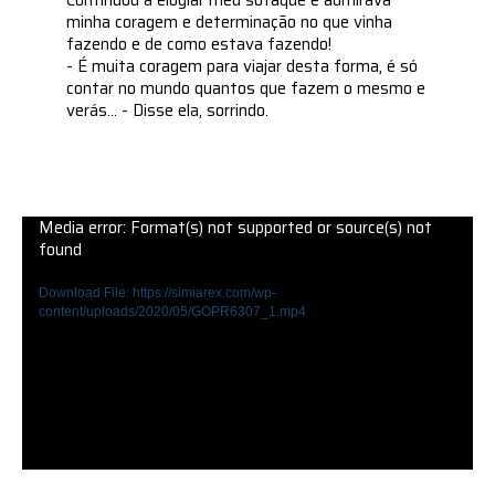
Continuou a elogiar meu sotaque e admirava
minha coragem e determinação no que vinha
fazendo e de como estava fazendo!
- É muita coragem para viajar desta forma, é só
contar no mundo quantos que fazem o mesmo e
verás... - Disse ela, sorrindo.
Media error: Format(s) not supported or source(s) not
found
Download File: https://simiarex.com/wp-
content/uploads/2020/05/GOPR6307_1.mp4