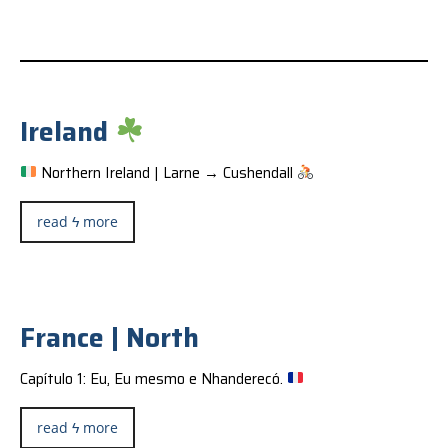
Ireland
Northern Ireland | Larne → Cushendall
read ϟ more
France | North
Capítulo 1: Eu, Eu mesmo e Nhanderecó.
read ϟ more