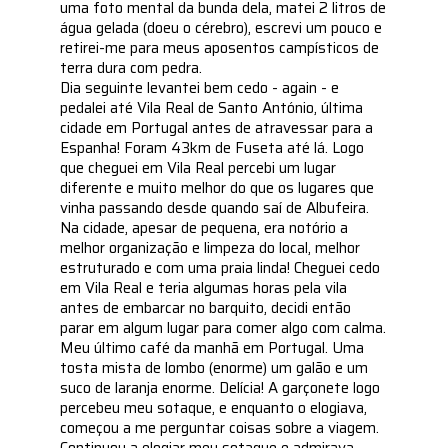
uma foto mental da bunda dela, matei 2 litros de
água gelada (doeu o cérebro), escrevi um pouco e
retirei-me para meus aposentos campísticos de
terra dura com pedra.
Dia seguinte levantei bem cedo - again - e
pedalei até Vila Real de Santo António, última
cidade em Portugal antes de atravessar para a
Espanha! Foram 43km de Fuseta até lá. Logo
que cheguei em Vila Real percebi um lugar
diferente e muito melhor do que os lugares que
vinha passando desde quando saí de Albufeira.
Na cidade, apesar de pequena, era notório a
melhor organização e limpeza do local, melhor
estruturado e com uma praia linda! Cheguei cedo
em Vila Real e teria algumas horas pela vila
antes de embarcar no barquito, decidi então
parar em algum lugar para comer algo com calma.
Meu último café da manhã em Portugal. Uma
tosta mista de lombo (enorme) um galão e um
suco de laranja enorme. Delícia! A garçonete logo
percebeu meu sotaque, e enquanto o elogiava,
começou a me perguntar coisas sobre a viagem.