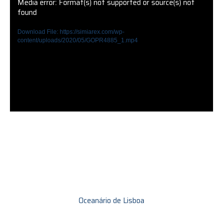
Media error: Format(s) not supported or source(s) not
found
Download File: https://simiarex.com/wp-
content/uploads/2020/05/GOPR4885_1.mp4
Oceanário de Lisboa