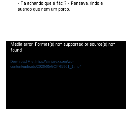
- Tá achando que é fácil? - Pensava, rindo e
suando que nem um porco.
Media error: Format(s) not supported or source(s) not
found
Download File: https://simiarex.com/wp-
content/uploads/2020/05/GOPR5961_1.mp4