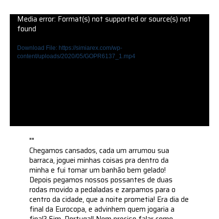
Media error: Format(s) not supported or source(s) not
found
Download File: https://simiarex.com/wp-
content/uploads/2020/05/GOPR6137_1.mp4
""
Chegamos cansados, cada um arrumou sua
barraca, joguei minhas coisas pra dentro da
minha e fui tomar um banhão bem gelado!
Depois pegamos nossos possantes de duas
rodas movido a pedaladas e zarpamos para o
centro da cidade, que a noite prometia! Era dia de
final da Eurocopa, e advinhem quem jogaria a