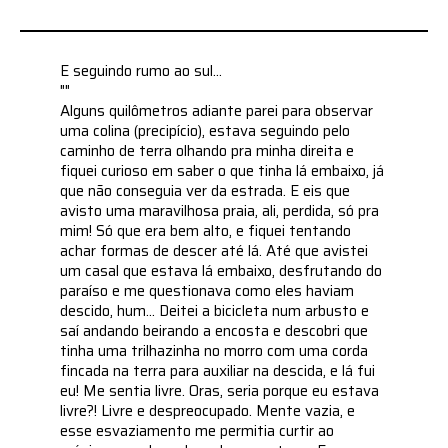
E seguindo rumo ao sul...
""
Alguns quilômetros adiante parei para observar
uma colina (precipício), estava seguindo pelo
caminho de terra olhando pra minha direita e
fiquei curioso em saber o que tinha lá embaixo, já
que não conseguia ver da estrada. E eis que
avisto uma maravilhosa praia, ali, perdida, só pra
mim! Só que era bem alto, e fiquei tentando
achar formas de descer até lá. Até que avistei
um casal que estava lá embaixo, desfrutando do
paraíso e me questionava como eles haviam
descido, hum... Deitei a bicicleta num arbusto e
saí andando beirando a encosta e descobri que
tinha uma trilhazinha no morro com uma corda
fincada na terra para auxiliar na descida, e lá fui
eu! Me sentia livre. Oras, seria porque eu estava
livre?! Livre e despreocupado. Mente vazia, e
esse esvaziamento me permitia curtir ao