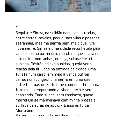
""
Segui até Sintra, na solidão daquelas estradas,
entre carros, cavalos, peque- nas vilas e pessoas
estranhas, mas me sentia bem, meio que livre
novamente. Sintra é uma cidade reconhecida pela
Unesco como patrimônio mundial e que fica lá no
alto entre montanhas, ou seja, subidas! Muitas
subidas! Désirée odiava subidas, queria ver a
reação dela ali. Logo na entrada da cidade, uma
turista num carro, em meio a vários outros
carros num congestionamento em uma das
estreitas ruas de Sintra, me chamou e tirou uma
foto minha empurrando a Nhanderecó e seu
peso todo. Todo suado, sem camiseta, quase
morto! Ela se maravilhava com minha proeza e
soltava palavras de apoio: - É isso aí, força!
Muito bem.
Eu agradecia, sorrindo. Aquilo me enchia de