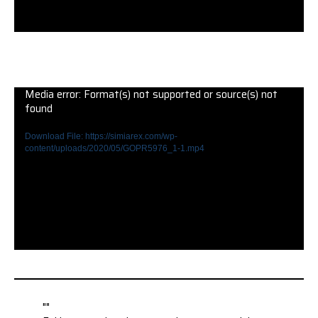
Media error: Format(s) not supported or source(s) not
found
Download File: https://simiarex.com/wp-
content/uploads/2020/05/GOPR5976_1-1.mp4
""